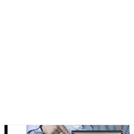
投
固
固
固
固
«
1
2
3
…
5
»
稿
定
定
定
定
ペ
ペ
ペ
ペ
の
ー
ー
ー
ー
ペ
ジ
ジ
ジ
ジ
ー
YouTubeチャンネル
ジ
送
り